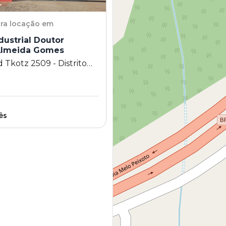
ra locação em
ndustrial Doutor
Almeida Gomes
 Tkotz 2509 - Distrito
 Doutor Jehovah Almeida
ambé - PR
ês