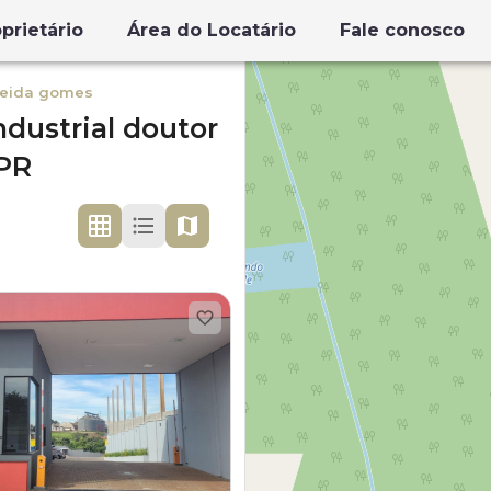
prietário
Área do Locatário
Fale conosco
lmeida gomes
industrial doutor
PR