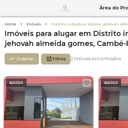
Área do Pro
Home
Imóveis
Distrito industrial doutor jehovah a
Imóveis
para alugar
em
Distrito 
jehovah almeida gomes,
Cambé-
2
imóveis encontrados
Ordenar
Filtros
BA1300
BA1303