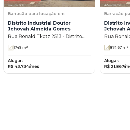
Barracão
para locação em
Barracão
pa
Distrito Industrial Doutor
Distrito I
Jehovah Almeida Gomes
Jehovah 
Rua Ronald Tkotz 2513 - Distrito
Rua Ronald
Industrial Doutor Jehovah Almeida
Industrial
1749
m²
874.67
m²
Gomes - Cambé - PR
Gomes - C
Alugar:
Alugar:
R$ 43.734/mês
R$ 21.867/m