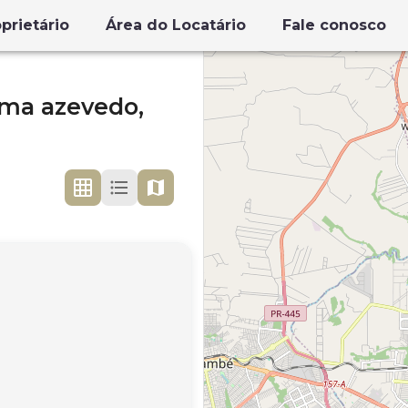
prietário
Área do Locatário
Fale conosco
ima azevedo,