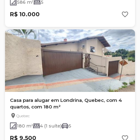
586 m²
5
R$ 10.000
Casa para alugar em Londrina, Quebec, com 4
quartos, com 180 m²
Quebec
180 m²
4 (1 suíte)
5
R$ 9.500