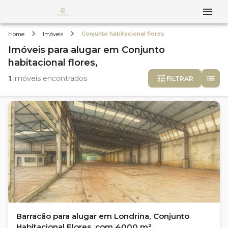
Conjunto habitacional flores
Home
Imóveis
Imóveis
para alugar
em
Conjunto
habitacional flores,
1
imóveis encontrados
FILTRAR
Barracão para alugar em Londrina, Conjunto
Habitacional Flores, com 4000 m²