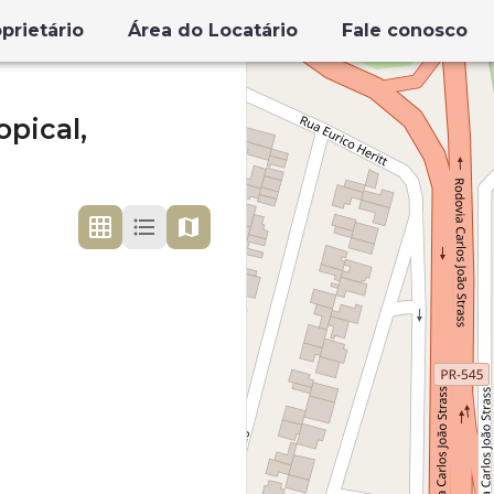
prietário
Área do Locatário
Fale conosco
opical,