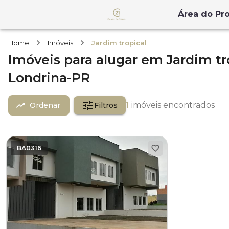
Área do Pro
Home
Imóveis
Jardim tropical
Imóveis
para alugar
em
Jardim tr
Londrina-PR
1
imóveis encontrados
Ordenar
Filtros
BA0316