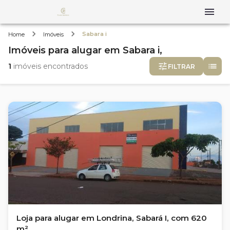
Sabara i
Home
Imóveis
Imóveis
para alugar
em
Sabara i,
1
imóveis encontrados
FILTRAR
Loja para alugar em Londrina, Sabará I, com 620
m²