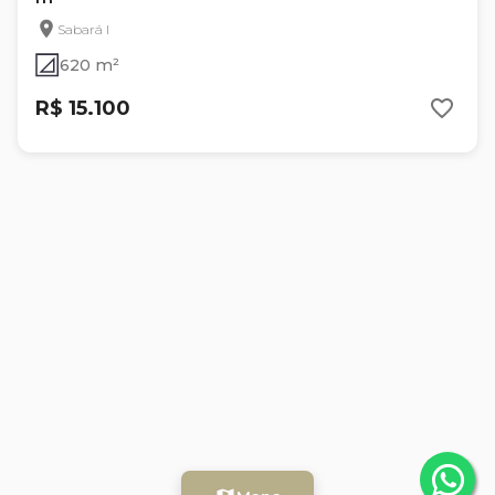
Sabará I
620 m²
R$ 15.100