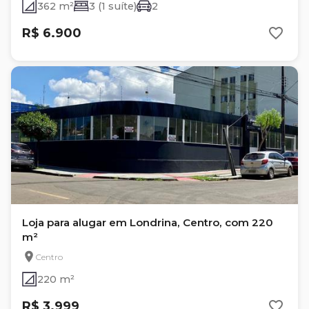
362 m²
3 (1 suíte)
2
R$ 6.900
Loja para alugar em Londrina, Centro, com 220
m²
Centro
220 m²
R$ 3.999