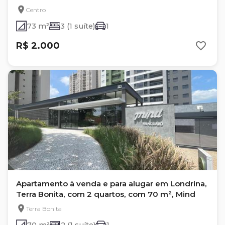
Residence
Centro
73 m²
3 (1 suíte)
1
R$ 2.000
Apartamento à venda e para alugar em Londrina,
Terra Bonita, com 2 quartos, com 70 m², Mind
Terra Bonita