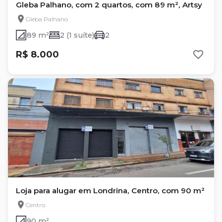
Gleba Palhano, com 2 quartos, com 89 m², Artsy
Gleba Palhano
89 m²
2 (1 suíte)
2
R$ 8.000
Loja para alugar em Londrina, Centro, com 90 m²
Centro
90 m²