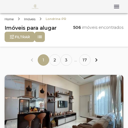
Londrina-PR
Home
Imóveis
Imóveis
para alugar
506
imóveis encontrados
FILTRAR
1
2
3
...
17