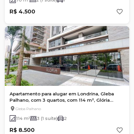
70 m²
2 (1 suíte)
1
R$ 4.500
Apartamento para alugar em Londrina, Gleba
Palhano, com 3 quartos, com 114 m², Glória
Residence
Gleba Palhano
114 m²
3 (1 suíte)
2
R$ 8.500