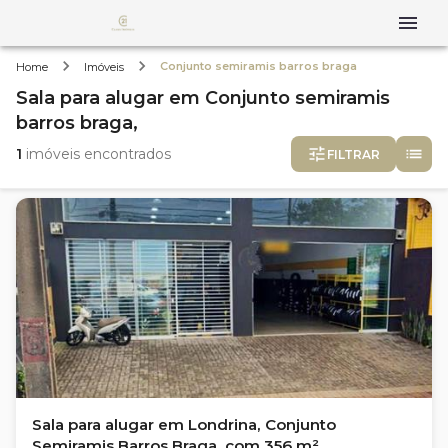
Conjunto semiramis barros braga
Home
Imóveis
Sala
para alugar
em
Conjunto semiramis
barros braga,
1
imóveis encontrados
FILTRAR
Sala para alugar em Londrina, Conjunto
Semiramis Barros Braga, com 356 m²