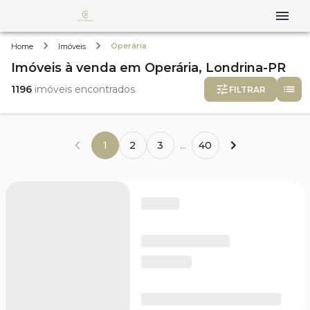
Operária
Home
Imóveis
Imóveis
à venda
em
Operária,
Londrina-PR
1196
imóveis encontrados
FILTRAR
1
2
3
...
40