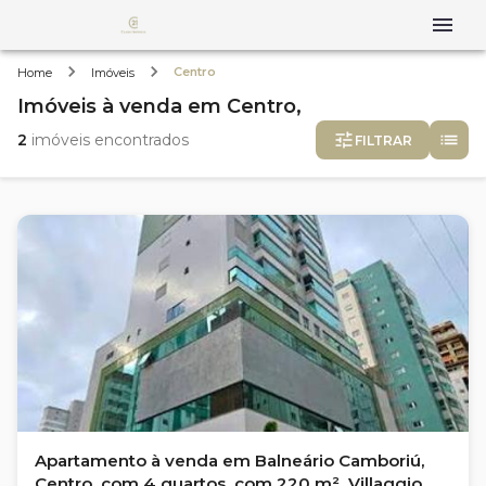
Centro
Home
Imóveis
Imóveis
à venda
em
Centro,
2
imóveis encontrados
FILTRAR
Apartamento à venda em Balneário Camboriú,
Centro, com 4 quartos, com 220 m², Villaggio