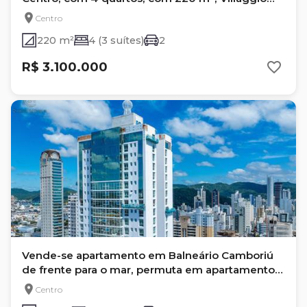
Del Mare
Centro
220 m²
4 (3 suítes)
2
R$ 3.100.000
Vende-se apartamento em Balneário Camboriú
de frente para o mar, permuta em apartamento
em Londrina e Curitiba.
Centro