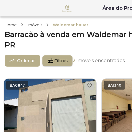
Área do Pro
Home
Imóveis
Waldemar hauer
Barracão
à venda
em
Waldemar h
PR
2
imóveis encontrados
Ordenar
Filtros
BA0847
BA1340