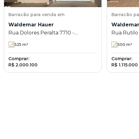
Barracão
para venda em
Barracão
pa
Waldemar Hauer
Waldemar
Rua Dolores Peralta 7710 -
Rua Rutilo
Waldemar Hauer - Londrina - PR
Londrina -
525
m²
500
m²
Comprar:
Comprar:
R$ 2.000.100
R$ 1.115.000