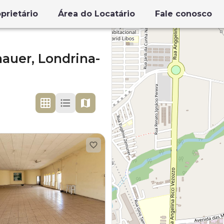
prietário
Área do Locatário
Fale conosco
auer,
Londrina-