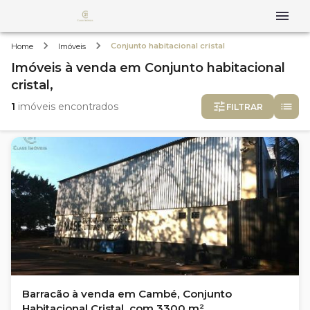
Conjunto habitacional cristal
Home
Imóveis
Imóveis
à venda
em
Conjunto habitacional
cristal,
1
imóveis encontrados
FILTRAR
Barracão à venda em Cambé, Conjunto
Habitacional Cristal, com 3300 m²