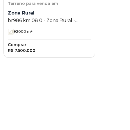
Terreno
para venda em
Zona Rural
br986 km 08 0 - Zona Rural -
Rolândia - PR
92000
m²
Comprar:
R$ 7.500.000