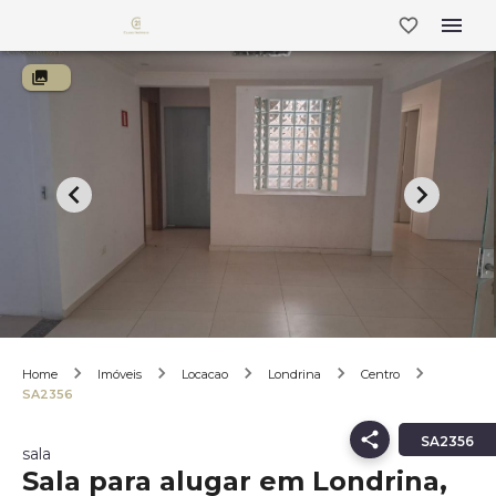
Home
Imóveis
Locacao
Londrina
Centro
SA2356
SA2356
sala
Sala para alugar em Londrina,